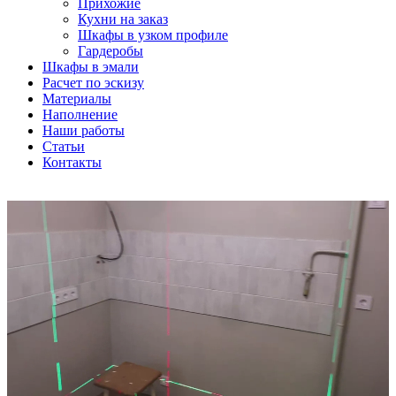
Прихожие
Кухни на заказ
Шкафы в узком профиле
Гардеробы
Шкафы в эмали
Расчет по эскизу
Материалы
Наполнение
Наши работы
Статьи
Контакты